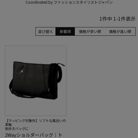
Coordinated by ファッションスタイリストジャパン
1
件中
1
-
1
件表示
並び替え
新着順
価格が安い順
価格が高い順
【ラッピング対象外】ソフトな風合いの
革鞄
街歩きバッグに
2Wayショルダーバッグ｜ト