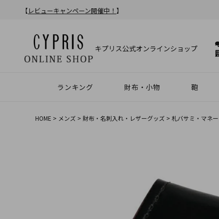
【
レビューキャンペーン開催中！
】
キプリス公式オンラインショップ
ランキング
財布・小物
鞄
財布
アクセサリー
2025年 年間人気ランキング
2024年 年間人気ランキング
メンズ人気ランキング
ウィメンズ人気ランキング
Z世代 人気ランキング
ミレニアル世代 人気ランキング
シニア世代 人気ランキング
ブリー
バック
クラッ
ウィメ
HOME
メンズ
財布・名刺入れ・レザーグッズ
札バサミ・マネー
ハニーセル
靴ベラ・シューホーン
長財布
ウォッチバンド
二つ折り財布
キーケース
コンパクト財布
ウィメンズ
札バサミ・マネークリップ