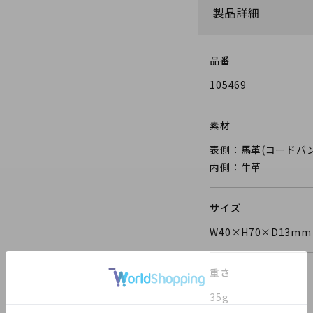
製品詳細
品番
105469
素材
表側：馬革(コードバン
内側：牛革
サイズ
W40×H70×D13
重さ
35g