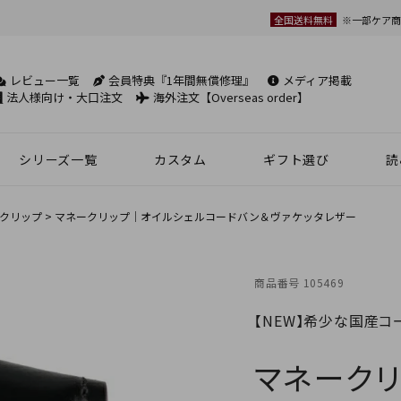
全国送料無料
※一部ケア商
レビュー一覧
会員特典『1年間無償修理』
メディア掲載
検索
法人様向け・大口注文
海外注文【Overseas order】
シリーズ一覧
カスタム
ギフト選び
読
革小物
ベルト
フケース
パック
チバッグ
ンズ
トートバッグ
ボディバッグ
ショルダーバッグ
シーン別鞄特集
コンパクト財布特集
オフィスレザー
名入れ商品
フラグメントケース
年齢で選ぶ
商品レビュー一覧
新商品
クリップ
マネークリップ｜オイルシェルコードバン＆ヴァケッタレザー
名刺入れ
30mm幅
スペシャルプ
ウィメンズ 名刺入れ
35mm幅
スマホ・スマ
商品番号
105469
カードケース
ロングベルト
ステーショナ
【NEW】希少な国産
パスケース
フリコベルト
ケアグッズ
マネークリ
再販アイテム