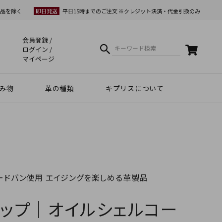
品を除く
即日発送
平日15時までのご注文 ※クレジット決済・代金引換のみ
会員登録
ログイン
マイページ
み物
革の種類
キプリスについて
クラフトマンシップ
ケア方法（Movie）
革について
コーディネート
幸運を招くヒント
Voice
夏財布特集
梅雨・夏向け
和柄デザイン
スマホファースト
コードバン商品
革で選ぶ
無料ラッピング
コードバン
ブライドルレザー
シュリンクレザー
リザード
天然藍染革
実店舗紹介
動画で知る キプリス
本当に良い革小物とは
革から入るモノ選び
革からモノができるまで
実は革ってサステナブル
エキゾチックレザー
カーフレザー
クロコダイル
黒桟革
ライス
ートウォッチ関連
リー
コードバン使用 エイジングを楽しめる革製品
ップ｜オイルシェルコー