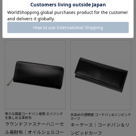
¥
64,900
¥
49,500
在庫切れ
希少な国産コードバン使用 エイジング
水染めの透明感 コードバン&リンピッド
を楽しめる革財布
カーフ
ラウンドファスナーハニーセ
キーケース｜コードバン＆リ
ル長財布｜オイルシェルコー
ンピッドカーフ