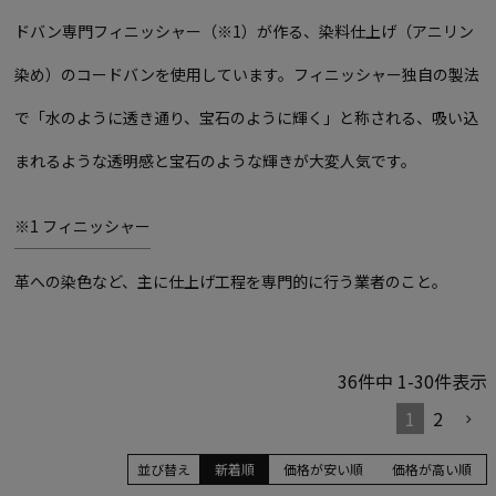
ドバン専門フィニッシャー（※1）が作る、染料仕上げ（アニリン
染め）のコードバンを使用しています。フィニッシャー独自の製法
で「水のように透き通り、宝石のように輝く」と称される、吸い込
まれるような透明感と宝石のような輝きが大変人気です。
※1 フィニッシャー
革への染色など、主に仕上げ工程を専門的に行う業者のこと。
36
件中
1
-
30
件表示
1
2
並び替え
新着順
価格が安い順
価格が高い順