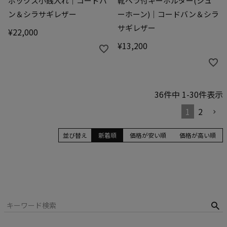
ボックス小銭入れ｜コードバ
靴ベラ付キーホルダー(シュ
ン＆シラサギレザー
ーホーン)｜コードバン＆シラ
サギレザー
¥
22,000
¥
13,200
36
件中
1
-
30
件表示
1
2
並び替え
新着順
価格が安い順
価格が高い順