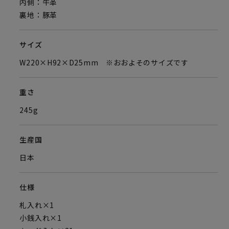
内側：牛革
裏地：豚革
サイズ
W220×H92×D25mm ※おおよそのサイズです
重さ
245g
生産国
日本
仕様
札入れ×1
小銭入れ×1