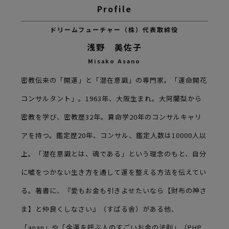
ドリームフューチャー（株）代表取締役
浅野 美佐子
Misako Asano
密教伝来の「開運」と「潜在意識」の専門家。「運命開花
コンサルタント」。1963年、大阪生まれ。大阿闍梨から
密教を学び、密教歴32年。算命学20年のコンサルキャリ
アを持つ。鑑定歴20年、コンサル、鑑定人数は10000人以
上。「潜在意識とは、魂である」という理念のもと、自分
に嘘をつかない生き方を通して運を整える方法を伝えてい
る。著書に、『愛もお金も引きよせたいなら【財布の神さ
ま】と仲良くしなさい』（すばる舎）がある他、
「anan」や「金運を呼ぶ人のすごいお金の法則」（PHP