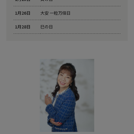
1月26日
大安 一粒万倍日
1月28日
巳の日