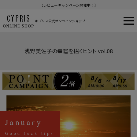
【
レビューキャンペーン開催中！
】
キプリス公式オンラインショップ
浅野美佐子の幸運を招くヒント vol.08
January
Good luck tips