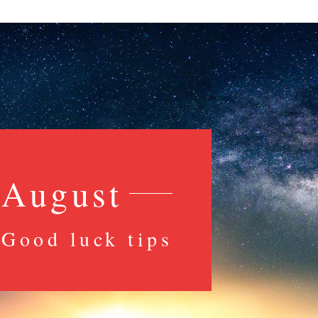
カードケース
ロングベルト
ステーショナ
パスケース
フリコベルト
ケアグッズ
再販アイテム
August
Good luck tips