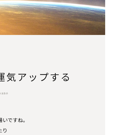
運気アップする
sano
暑いですね。
たり