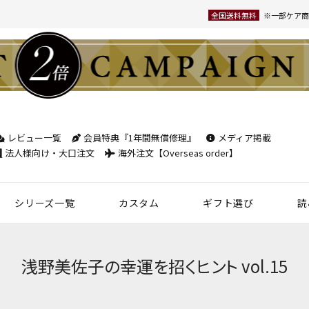
全国送料無料
※一部ケア商
レビュー一覧
会員特典『1年間無償修理』
メディア掲載
検索
法人様向け・大口注文
海外注文【Overseas order】
シリーズ一覧
カスタム
ギフト選び
読
革小物
ベルト
フケース
パック
チバッグ
ンズ
トートバッグ
ボディバッグ
ショルダーバッグ
シーン別鞄特集
コンパクト財布特集
オフィスレザー
名入れ商品
フラグメントケース
年齢で選ぶ
商品レビュー一覧
新商品
名刺入れ
30mm幅
スペシャルプ
浅野美佐子の幸運を招くヒント vol.15
ウィメンズ 名刺入れ
35mm幅
スマホ・スマ