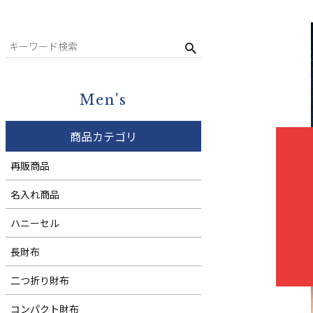
二つ折り財布
キーケース
コンパクト財布
ウィメンズ
札バサミ・マネークリップ
小銭入れ
Men's
ウィメンズ
商品カテゴリ
再販商品
名入れ商品
ハニーセル
長財布
二つ折り財布
コンパクト財布