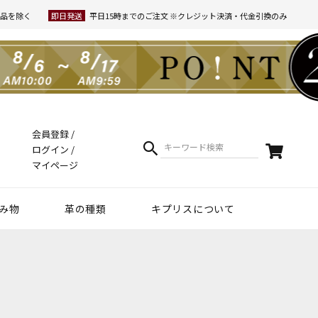
品を除く
即日発送
平日15時までのご注文 ※クレジット決済・代金引換のみ
会員登録
ログイン
マイページ
み物
革の種類
キプリスについて
クラフトマンシップ
ケア方法（Movie）
革について
コーディネート
幸運を招くヒント
Voice
夏財布特集
梅雨・夏向け
和柄デザイン
スマホファースト
コードバン商品
革で選ぶ
無料ラッピング
コードバン
ブライドルレザー
シュリンクレザー
リザード
天然藍染革
実店舗紹介
動画で知る キプリス
本当に良い革小物とは
革から入るモノ選び
革からモノができるまで
実は革ってサステナブル
エキゾチックレザー
カーフレザー
クロコダイル
黒桟革
ライス
ートウォッチ関連