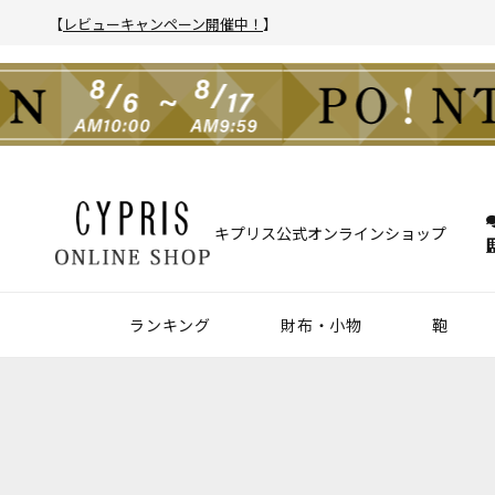
【
レビューキャンペーン開催中！
】
キプリス公式オンラインショップ
ランキング
財布・小物
鞄
財布
アクセサリー
2025年 年間人気ランキング
2024年 年間人気ランキング
メンズ人気ランキング
ウィメンズ人気ランキング
Z世代 人気ランキング
ミレニアル世代 人気ランキング
シニア世代 人気ランキング
ブリー
バック
クラッ
ウィメ
ハニーセル
靴ベラ・シューホーン
長財布
ウォッチバンド