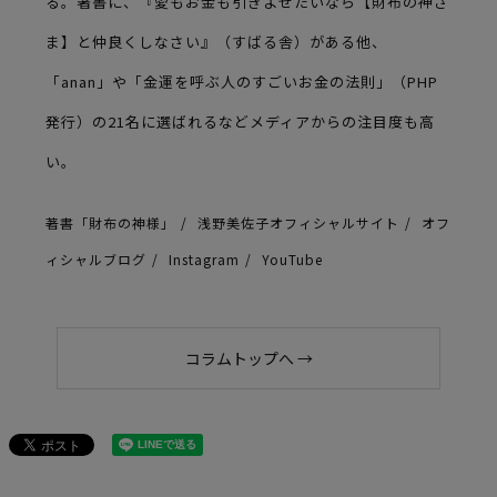
る。著書に、『愛もお金も引きよせたいなら【財布の神さ
ま】と仲良くしなさい』（すばる舎）がある他、
「anan」や「金運を呼ぶ人のすごいお金の法則」（PHP
発行）の21名に選ばれるなどメディアからの注目度も高
い。
著書「財布の神様」
浅野美佐子オフィシャルサイト
オフ
ィシャルブログ
Instagram
YouTube
コラムトップへ →