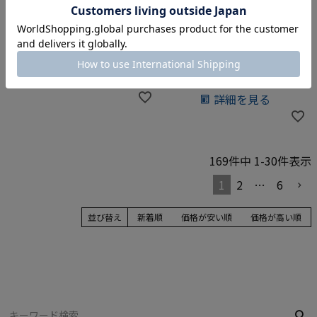
2Wayミニトートバッグ｜ト
2Wayクロスボディバッグ｜
ゥージュール
トゥージュール （街歩きバ
ッグ）
¥
53,900
¥
42,900
詳細を見る
詳細を見る
169
件中
1
-
30
件表示
1
2
…
6
並び替え
新着順
価格が安い順
価格が高い順