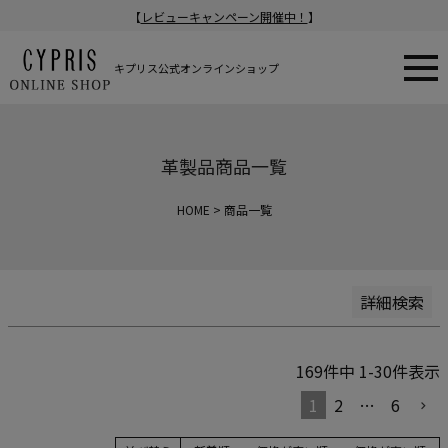
【
レビューキャンペーン開催中！
】
新着順
登録順
価格が安い順
キプリス公式オンラインショップ
価格が高い順
在庫なし商品
在庫なし商品を表示
革製品商品一覧
商品番号/JANコード
HOME
商品一覧
検索
詳細検索
169
件中
1
-
30
件表示
1
2
…
6