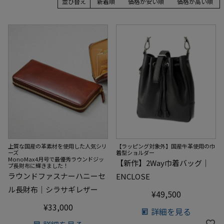
並び替え
新着順
価格が安い順
価格が高い順
上質な国産の革素材を使用した人気シリ
【ラッピング対象外】国産牛革使用の巾
ーズ
着型ショルダー
MonoMax4月号で最優秀ラウンドジッ
【新作】2Way巾着バッグ｜
プ長財布に輝きました！
ラウンドファスナーハニーセ
ENCLOSE
ル長財布｜シラサギレザー
¥
49,500
¥
33,000
詳細を見る