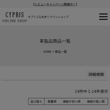
【
レビューキャンペーン開催中！
】
新着順
登録順
価格が安い順
キプリス公式オンラインショップ
価格が高い順
在庫なし商品
在庫なし商品を表示
革製品商品一覧
商品番号/JANコード
HOME
商品一覧
検索
詳細検索
14
件中
1
-
14
件表示
並び替え
新着順
価格が安い順
価格が高い順