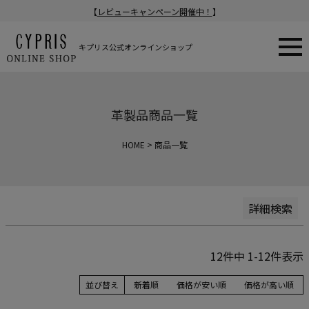
【
レビューキャンペーン開催中！
】
新着順
登録順
価格が安い順
キプリス公式オンラインショップ
価格が高い順
在庫なし商品
在庫なし商品を表示
革製品商品一覧
商品番号/JANコード
HOME
商品一覧
検索
詳細検索
12
件中
1
-
12
件表示
並び替え
新着順
価格が安い順
価格が高い順