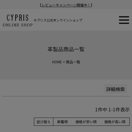
【
レビューキャンペーン開催中！
】
新着順
登録順
価格が安い順
キプリス公式オンラインショップ
価格が高い順
在庫なし商品
在庫なし商品を表示
革製品商品一覧
商品番号/JANコード
HOME
商品一覧
検索
詳細検索
1
件中
1
-
1
件表示
並び替え
新着順
価格が安い順
価格が高い順