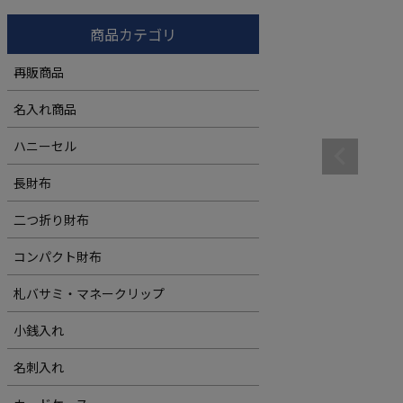
コンパクト財布
ウィメンズ
商品カテゴリ
札バサミ・マネークリップ
再販商品
小銭入れ
名入れ商品
ウィメンズ
ハニーセル
長財布
二つ折り財布
コンパクト財布
札バサミ・マネークリップ
小銭入れ
名刺入れ