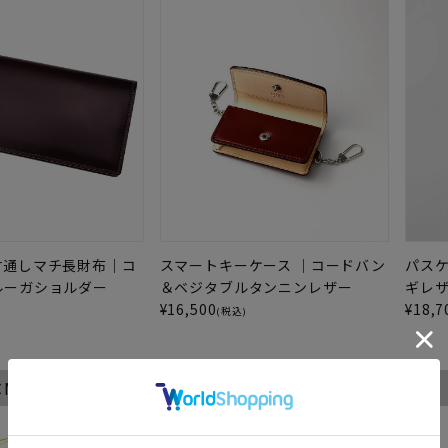
付通しマチ長財布｜コ
スマートキーケース ｜コードバン
パス
ルーガショルダー
＆ベジタブルタンニンレザー
ギレ
¥
16,500
¥
18,7
)
(税込)
S×M.MOWBRAY】 コードバンクリーム レノベーター