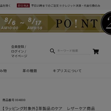
品を除く
即日発送
平日15時までのご注文 ※クレジット決済・代金引換のみ
会員登録
ログイン
マイページ
み物
革の種類
キプリスについて
クラフトマンシップ
ケア方法（Movie）
革について
コーディネート
幸運を招くヒント
Voice
夏財布特集
梅雨・夏向け
和柄デザイン
スマホファースト
コードバン商品
革で選ぶ
無料ラッピング
コードバン
ブライドルレザー
シュリンクレザー
リザード
天然藍染革
実店舗紹介
動画で知る キプリス
本当に良い革小物とは
革から入るモノ選び
革からモノができるまで
実は革ってサステナブル
エキゾチックレザー
カーフレザー
クロコダイル
黒桟革
ライス
商品番号
004800
ートウォッチ関連
【ラッピング対象外】革製品のケア レザーケア商品
リー