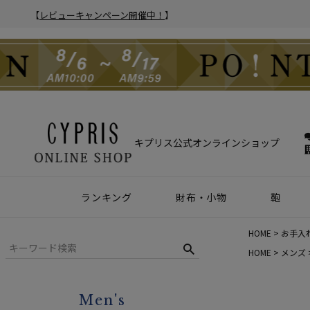
【
レビューキャンペーン開催中！
】
キプリス公式オンラインショップ
ランキング
財布・小物
鞄
財布
アクセサリー
2025年 年間人気ランキング
2024年 年間人気ランキング
メンズ人気ランキング
ウィメンズ人気ランキング
Z世代 人気ランキング
ミレニアル世代 人気ランキング
シニア世代 人気ランキング
ブリー
バック
クラッ
ウィメ
HOME
お手入
ハニーセル
靴ベラ・シューホーン
HOME
メンズ
長財布
ウォッチバンド
Men's
二つ折り財布
キーケース