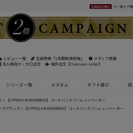
全国送料無料
※一部ケア商
レビュー一覧
会員特典『1年間無償修理』
メディア掲載
検索
法人様向け・大口注文
海外注文【Overseas order】
シリーズ一覧
カスタム
ギフト選び
読
革小物
ベルト
フケース
パック
チバッグ
ンズ
トートバッグ
ボディバッグ
ショルダーバッグ
シーン別鞄特集
コンパクト財布特集
オフィスレザー
名入れ商品
フラグメントケース
年齢で選ぶ
商品レビュー一覧
新商品
れ
【CYPRIS×M.MOWBRAY】 コードバンクリーム レノベーター
名刺入れ
30mm幅
スペシャルプ
ケアグッズ
【CYPRIS×M.MOWBRAY】 コードバンクリーム レノベーター
ウィメンズ 名刺入れ
35mm幅
スマホ・スマ
カードケース
ロングベルト
ステーショナ