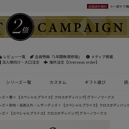
全国送料無料
※一部ケア商
レビュー一覧
会員特典『1年間無償修理』
メディア掲載
検索
法人様向け・大口注文
海外注文【Overseas order】
シリーズ一覧
カスタム
ギフト選び
読
革小物
ベルト
フケース
パック
チバッグ
ンズ
トートバッグ
ボディバッグ
ショルダーバッグ
シーン別鞄特集
コンパクト財布特集
オフィスレザー
名入れ商品
フラグメントケース
年齢で選ぶ
商品レビュー一覧
新商品
ンズ
鞄
【スペシャルプライス】クロスボディバッグ| グラーノワークス
名刺入れ
30mm幅
スペシャルプ
ンズ
財布・名刺入れ・レザーグッズ
【スペシャルプライス】クロスボディバッグ
ンズ
【スペシャルプライス】クロスボディバッグ| グラーノワークス
ウィメンズ 名刺入れ
35mm幅
スマホ・スマ
カードケース
ロングベルト
ステーショナ