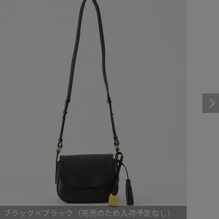
パスケース
フリコベルト
ケアグッズ
再販アイテム
ブラック×ブラック（完売のため入荷予定なし）
ブラ