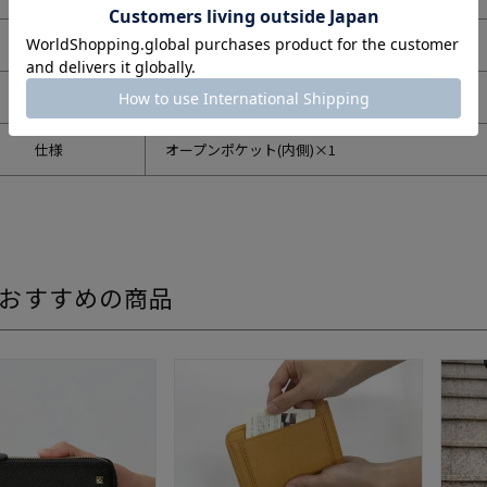
重さ
380g
生産国
日本
仕様
オープンポケット(内側)×1
おすすめの商品