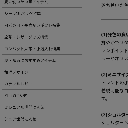
夏に使いたい革アイテム
落ち着いた
シーン別 バッグ特集
敬老の日・長寿祝いギフト特集
(1)発色の
旅鞄・レザーグッズ特集
鮮やかでス
コンパクト財布・小銭入れ特集
ワンポイン
ラーがオス
夏・梅雨におすすめアイテム
和柄デザイン
(2)ミニサ
トレンドの
カラフルレザー
着脱可能なゴ
Z世代に人気
す。
ミレニアル世代に人気
(3)ショル
シニア世代に人気
ショルダー