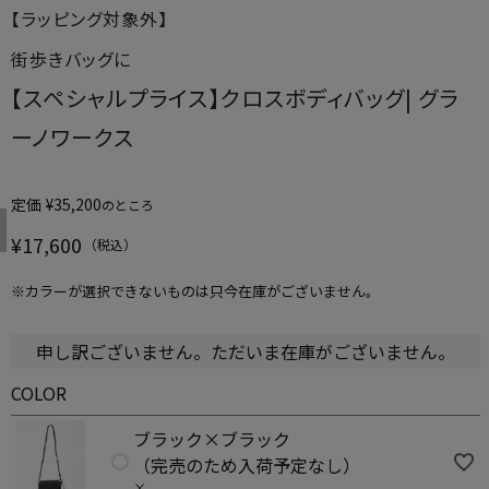
【ラッピング対象外】
街歩きバッグに
【スペシャルプライス】クロスボディバッグ| グラ
ーノワークス
定価
¥
35,200
のところ
¥
17,600
※カラーが選択できないものは只今在庫がございません。
申し訳ございません。ただいま在庫がございません。
COLOR
ブラック×ブラック
（完売のため入荷予定なし）
ック×ホワイト (完売のため入荷予定なし)
ローズピ
×