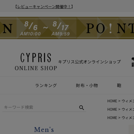
【
レビューキャンペーン開催中！
】
キプリス公式オンラインショップ
ランキング
財布・小物
鞄
財布
アクセサリー
2025年 年間人気ランキング
2024年 年間人気ランキング
メンズ人気ランキング
ウィメンズ人気ランキング
Z世代 人気ランキング
ミレニアル世代 人気ランキング
シニア世代 人気ランキング
ブリー
バック
クラッ
ウィメ
HOME
ウィメ
ハニーセル
靴ベラ・シューホーン
HOME
ウィメ
HOME
ウィメ
長財布
ウォッチバンド
Men's
二つ折り財布
キーケース