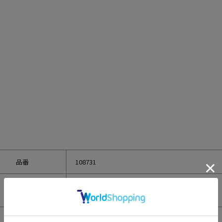
品番
108731
表側：牛革
素材
裏地：レーヨン・牛革
サイズ
W205×H150×D10mm ※おおよそのサイズです