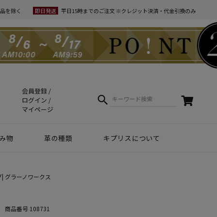
品を除く
即日発送
平日15時までのご注文 ※クレジット決済・代金引換のみ
会員登録
ログイン
マイページ
み物
革の種類
キプリスについて
クラフトマンシップ
ケア方法（Movie）
革について
コーディネート
幸運を招くヒント
Voice
夏財布特集
梅雨・夏向け
和柄デザイン
スマホファースト
コードバン商品
革で選ぶ
無料ラッピング
コードバン
ブライドルレザー
シュリンクレザー
リザード
天然藍染革
実店舗紹介
動画で知る キプリス
本当に良い革小物とは
革から入るモノ選び
革からモノができるまで
実は革ってサステナブル
エキゾチックレザー
カーフレザー
クロコダイル
黒桟革
ライス
| グラーノワークス
ートウォッチ関連
商品番号
108731
リー