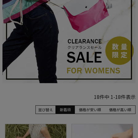
18
件中
1
-
18
件表示
並び替え
新着順
価格が安い順
価格が高い順