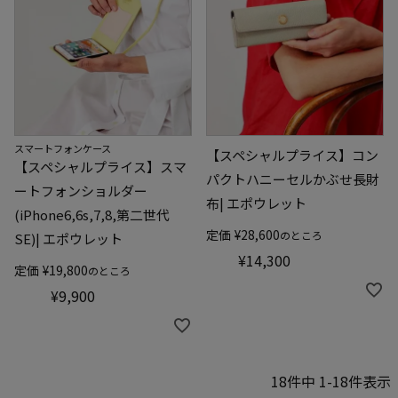
スマートフォンケース
【スペシャルプライス】コン
【スペシャルプライス】スマ
パクトハニーセルかぶせ長財
ートフォンショルダー
布| エポウレット
(iPhone6,6s,7,8,第二世代
定価
¥
28,600
のところ
SE)| エポウレット
¥
14,300
定価
¥
19,800
のところ
¥
9,900
18
件中
1
-
18
件表示