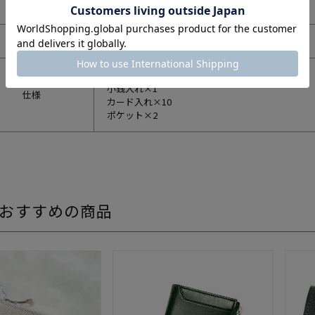
重さ
120ｇ
生産国
日本
札入れ×1
小銭入れ×1
仕様
カード入れ×10
ポケット×2
おすすめの商品