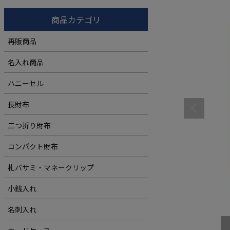
コンパクト財布
ウィメンズ
商品カテゴリ
札バサミ・マネークリップ
再販商品
小銭入れ
名入れ商品
ウィメンズ
ハニーセル
長財布
二つ折り財布
コンパクト財布
札バサミ・マネークリップ
小銭入れ
名刺入れ