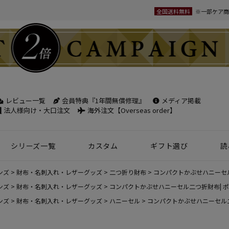
全国送料無料
※一部ケア商
レビュー一覧
会員特典『1年間無償修理』
メディア掲載
検索
法人様向け・大口注文
海外注文【Overseas order】
シリーズ一覧
カスタム
ギフト選び
読
革小物
ベルト
フケース
パック
チバッグ
ンズ
トートバッグ
ボディバッグ
ショルダーバッグ
シーン別鞄特集
コンパクト財布特集
オフィスレザー
名入れ商品
フラグメントケース
年齢で選ぶ
商品レビュー一覧
新商品
ンズ
財布・名刺入れ・レザーグッズ
二つ折り財布
コンパクトかぶせハニーセル
名刺入れ
30mm幅
スペシャルプ
ンズ
財布・名刺入れ・レザーグッズ
コンパクトかぶせハニーセル二つ折財布| 
ンズ
財布・名刺入れ・レザーグッズ
ハニーセル
コンパクトかぶせハニーセル二
ウィメンズ 名刺入れ
35mm幅
スマホ・スマ
カードケース
ロングベルト
ステーショナ