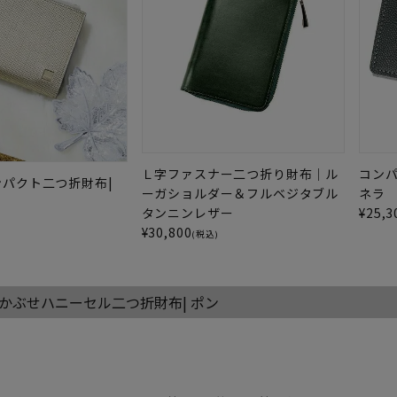
Ｌ字ファスナー二つ折り財布｜ル
コン
パクト二つ折財布|
ーガショルダー＆フルベジタブル
ネラ
タンニンレザー
¥
25,3
)
¥
30,800
(税込)
かぶせハニーセル二つ折財布| ポン