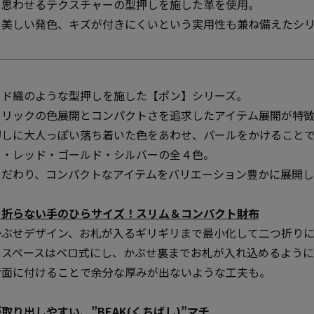
を思わせるテクスチャーの型押しを施した革を使用。
×美しい発色、キズが付きにくいという実用性も兼ね備えたシリ
ード織のような型押しを施した【ポン】シリーズ。
タリックの色展開とコンパクトさを追求したアイテム展開が特徴
押しに大人っぽい落ち着いた色をあわせ、パールをかけること
ー・レッド・ゴールド・シルバーの全４色。
こだわり、コンパクトなアイテムをバリエーション豊かに展開し
を折らない手のひらサイズ！スリム＆コンパクト財布
かぶせデザイン、お札が入るギリギリまで最小化して二つ折り
るスペースはベロ式にし、かぶせ裏までお札が入れ込めるよう
背面に付けることで余分な厚みが出ないような工夫も。
取り出しやすい、”BEAK(くちばし)”マチ