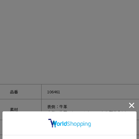
品番
106461
表側：牛革
素材
内側：牛革・レーヨン(ハニーセル部分含む)
サイズ
W110×H93×D20mm ※おおよそのサイズです