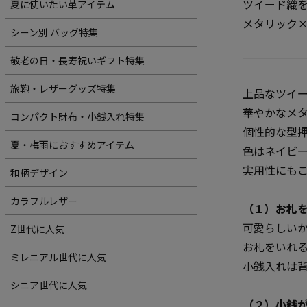
ツイード織
夏に使いたい革アイテム
メタリック
シーン別 バッグ特集
敬老の日・長寿祝いギフト特集
旅鞄・レザーグッズ特集
上品なツイ
華やかなメ
コンパクト財布・小銭入れ特集
個性的な型
夏・梅雨におすすめアイテム
色はネイビ
実用性にも
和柄デザイン
カラフルレザー
（１）お札
可愛らしい
Z世代に人気
お札をいれ
ミレニアル世代に人気
小銭入れは
シニア世代に人気
（２）小銭が