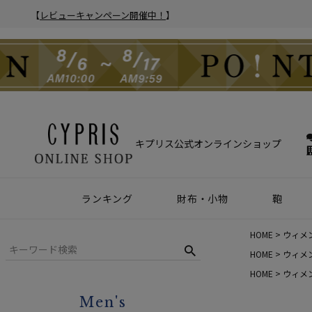
【
レビューキャンペーン開催中！
】
キプリス公式オンラインショップ
ランキング
財布・小物
鞄
財布
アクセサリー
2025年 年間人気ランキング
2024年 年間人気ランキング
メンズ人気ランキング
ウィメンズ人気ランキング
Z世代 人気ランキング
ミレニアル世代 人気ランキング
シニア世代 人気ランキング
ブリー
バック
クラッ
ウィメ
HOME
ウィメ
ハニーセル
靴ベラ・シューホーン
HOME
ウィメ
HOME
ウィメ
長財布
ウォッチバンド
Men's
二つ折り財布
キーケース