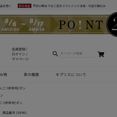
品を除く
即日発送
平日15時までのご注文 ※クレジット決済・代金引換のみ
会員登録
ログイン
マイページ
み物
革の種類
キプリスについて
クラフトマンシップ
ケア方法（Movie）
革について
コーディネート
幸運を招くヒント
Voice
夏財布特集
梅雨・夏向け
和柄デザイン
スマホファースト
コードバン商品
革で選ぶ
無料ラッピング
コードバン
ブライドルレザー
シュリンクレザー
リザード
天然藍染革
実店舗紹介
動画で知る キプリス
本当に良い革小物とは
革から入るモノ選び
革からモノができるまで
実は革ってサステナブル
エキゾチックレザー
カーフレザー
クロコダイル
黒桟革
二つ折財布| ポン
ライス
ポン
つ折財布| ポン
ートウォッチ関連
商品番号
106461
リー