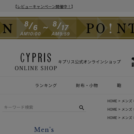
【
レビューキャンペーン開催中！
】
キプリス公式オンラインショップ
ランキング
財布・小物
鞄
財布
アクセサリー
2025年 年間人気ランキング
2024年 年間人気ランキング
メンズ人気ランキング
ウィメンズ人気ランキング
Z世代 人気ランキング
ミレニアル世代 人気ランキング
シニア世代 人気ランキング
ブリー
バック
クラッ
ウィメ
HOME
メンズ
ハニーセル
靴ベラ・シューホーン
HOME
メンズ
HOME
メンズ
長財布
ウォッチバンド
Men's
二つ折り財布
キーケース