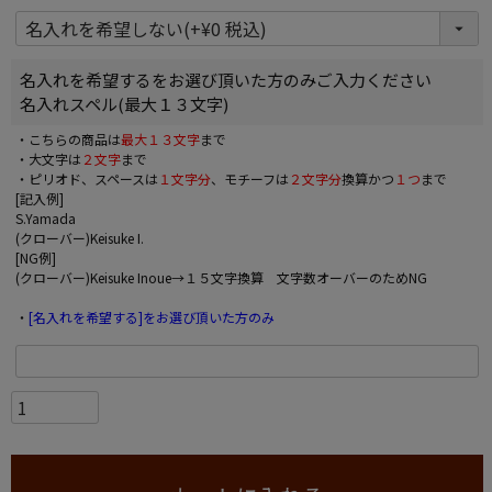
名入れを希望するをお選び頂いた方のみご入力ください
名入れスペル(最大１３文字)
・こちらの商品は
最大１３文字
まで
・大文字は
２文字
まで
・ピリオド、スペースは
１文字分
、モチーフは
２文字分
換算かつ
１つ
まで
[記入例]
S.Yamada
(クローバー)Keisuke I.
[NG例]
(クローバー)Keisuke Inoue→１５文字換算 文字数オーバーのためNG
・
[名入れを希望する]をお選び頂いた方のみ