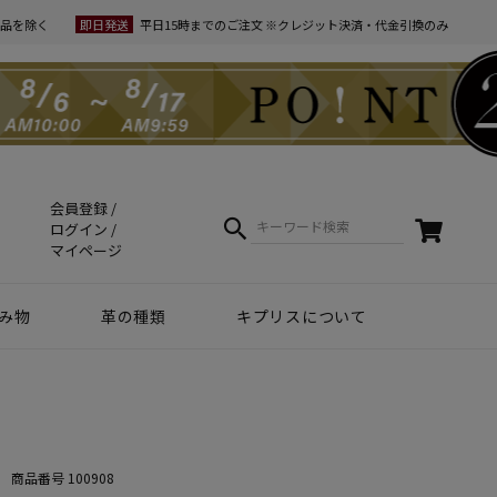
品を除く
即日発送
平日15時までのご注文 ※クレジット決済・代金引換のみ
会員登録
ログイン
マイページ
み物
革の種類
キプリスについて
クラフトマンシップ
ケア方法（Movie）
革について
コーディネート
幸運を招くヒント
Voice
夏財布特集
梅雨・夏向け
和柄デザイン
スマホファースト
コードバン商品
革で選ぶ
無料ラッピング
コードバン
ブライドルレザー
シュリンクレザー
リザード
天然藍染革
実店舗紹介
動画で知る キプリス
本当に良い革小物とは
革から入るモノ選び
革からモノができるまで
実は革ってサステナブル
エキゾチックレザー
カーフレザー
クロコダイル
黒桟革
ライス
ートウォッチ関連
商品番号
100908
リー