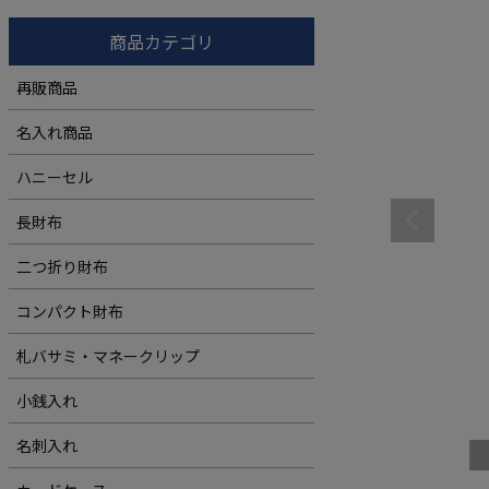
コンパクト財布
ウィメンズ
商品カテゴリ
札バサミ・マネークリップ
再販商品
小銭入れ
名入れ商品
ウィメンズ
ハニーセル
長財布
二つ折り財布
コンパクト財布
札バサミ・マネークリップ
小銭入れ
名刺入れ