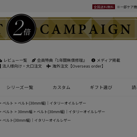
全国送料無料
※一部ケア商
レビュー一覧
会員特典『1年間無償修理』
メディア掲載
検索
法人様向け・大口注文
海外注文【Overseas order】
シリーズ一覧
カスタム
ギフト選び
読
革小物
ベルト
フケース
パック
チバッグ
ンズ
トートバッグ
ボディバッグ
ショルダーバッグ
シーン別鞄特集
コンパクト財布特集
オフィスレザー
名入れ商品
フラグメントケース
年齢で選ぶ
商品レビュー一覧
新商品
ベルト
ベルト(30mm幅)｜イタリーオイルレザー
名刺入れ
30mm幅
スペシャルプ
ベルト
30mm幅
ベルト(30mm幅)｜イタリーオイルレザー
ベルト(30mm幅)｜イタリーオイルレザー
ウィメンズ 名刺入れ
35mm幅
スマホ・スマ
カードケース
ロングベルト
ステーショナ