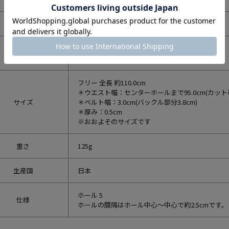
品番
100908
表側：牛革
素材
内側：牛革
フリー 全長 約110.0cm
＊ウエスト幅：センターホールまで95.0cm(カット
サイズ
＊ベルト幅：3.0cm(バックル部分3.8cm)
＊厚み：0.5cm
※おおよそのサイズです
重さ
125g
生産国
日本
ホール 5
仕様
ホールの間隔はホール中心～中心で約2.5cmです。