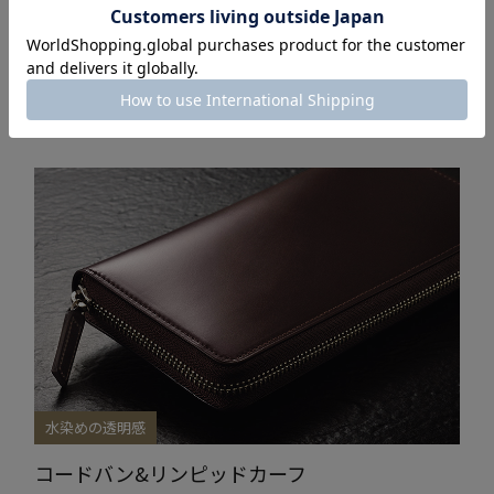
ー
ササマチ長財布
MORE
水染めの透明感
コードバン&リンピッドカーフ