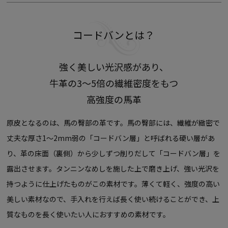
コードバンとは？
強く美しい光沢感があり、
牛革の3〜5倍の繊維密度をもつ
高強度の馬革
原皮となるのは、馬の臀部の革です。馬の臀部には、繊維が緻密で
丈夫な厚さ1～2mm弱の「コードバン層」と呼ばれる硬い層があ
り、革の床面（裏側）から少しずつ削りだして「コードバン層」を
露出させます。タンニンなめしを施した上で磨き上げ、強い光沢を
持つように仕上げたものがこの素材です。
薄くて軽く、強度の高い
美しい素材なので、手入れを行えば長く使い続けることができ、上
質なものを長く使いたい人におすすめの素材です。